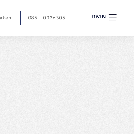
menu
maken
085 - 0026305