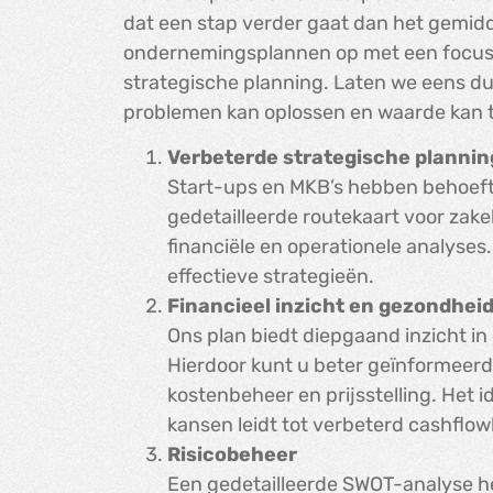
dat een stap verder gaat dan het gemidd
ondernemingsplannen op met een focus 
strategische planning. Laten we eens du
problemen kan oplossen en waarde kan
Verbeterde strategische plannin
Start-ups en MKB’s hebben behoefte
gedetailleerde routekaart voor zake
financiële en operationele analyses.
effectieve strategieën.
Financieel inzicht en gezondhei
Ons plan biedt diepgaand inzicht in 
Hierdoor kunt u beter geïnformeerd
kostenbeheer en prijsstelling. Het id
kansen leidt tot verbeterd cashflo
Risicobeheer
Een gedetailleerde SWOT-analyse h