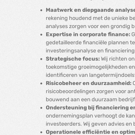
Maatwerk en diepgaande analys
rekening houdend met de unieke be
analyses zorgen voor een grondig b
Expertise in corporate finance:
G
gedetailleerde financiële plannen t
investeringsanalyse en financiering
Strategische focus:
Wij richten on
toekomstige groeimogelijkheden en 
identificeren van langetermijndoels
Risicobeheer en duurzaamheid:
O
risicobeoordelingen zorgen voor ant
bouwend aan een duurzaam bedrij
Ondersteuning bij financiering e
ondernemingsplan verhoogt de kans 
investeerders. Wij geven advies en 
Operationele efficiëntie en optim