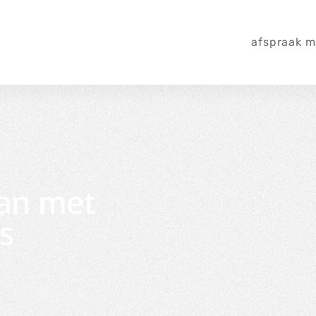
afspraak 
an met
s