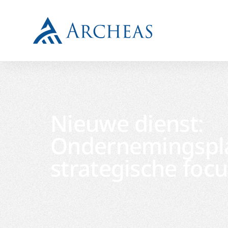
Nieuwe dienst:
Ondernemingspl
strategische focu