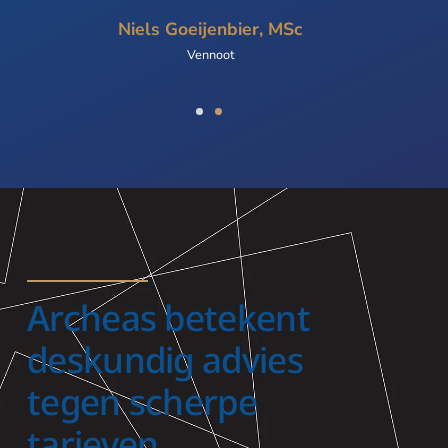
Niels Goeijenbier, MSc
Vennoot
Archeas betekent
deskundig advies
tegen scherpe
tarieven.