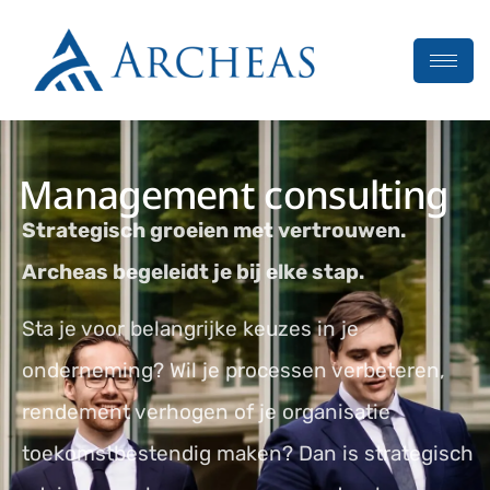
Management consulting
Strategisch groeien met vertrouwen.
Archeas begeleidt je bij elke stap.
Sta je voor belangrijke keuzes in je
onderneming? Wil je processen verbeteren,
rendement verhogen of je organisatie
toekomstbestendig maken? Dan is strategisch